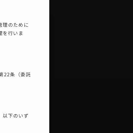
管理のために
理を行いま
第22条（委託
。
、以下のいず