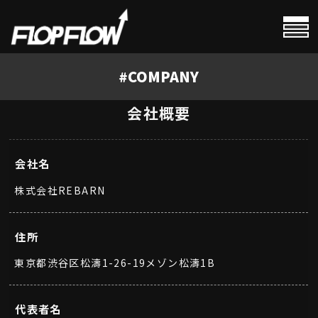
#
HOME
#
COMPANY
#
PROFILE
会社概要
#
CALENDAR
会社名
#
NEWS
株式会社REBARN
#
VIDEOS
住所
東京都渋谷区松濤1-26-19メゾン松濤1B
代表者名