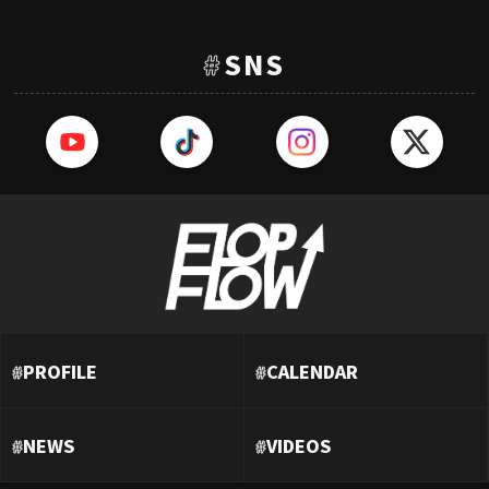
#
SNS
#
PROFILE
#
CALENDAR
#
NEWS
#
VIDEOS