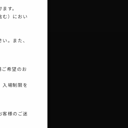
けます。
含む）におい
さい。また、
。
場ご希望のお
、入場制限を
お客様のご迷