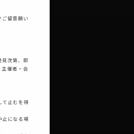
ぞご留意願い
発見次第、即
、主催者・会
して止むを得
中止になる場