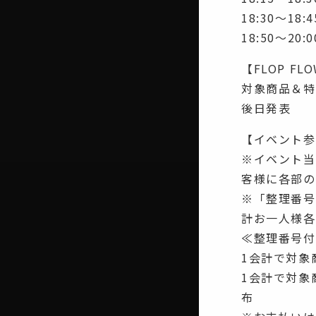
18:30〜18:4
18:50〜20
【FLOP FL
対象商品＆特
後日発表
【イベント参
※イベント当
客様に各部の
※「整理番号
計お一人様各
≪整理番号付
1会計で対象
1会計で対象
布