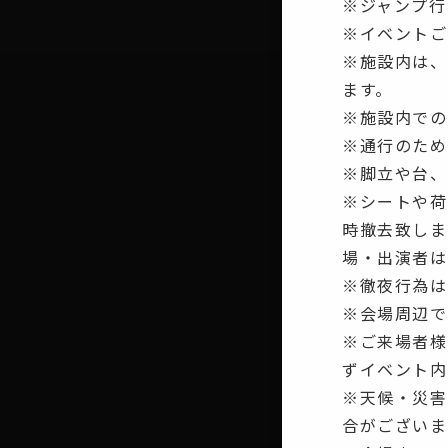
※ジャンプ行
※イベントご
※施設内は、
ます。
※施設内での
※通行のため
※脚立や台、
※シートや荷
時撤去致しま
場・出演者は
※徹夜行為は
※会場周辺で
※ご来場者様
ずイベント内
※天候・災害
合がございま