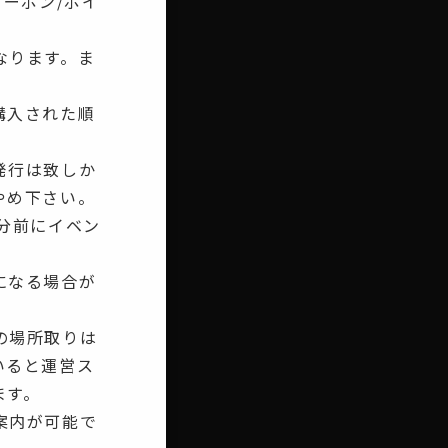
ーポン/ポイ
なります。ま
購入された順
発行は致しか
やめ下さい。
分前にイベン
になる場合が
の場所取りは
いると運営ス
ます。
案内が可能で