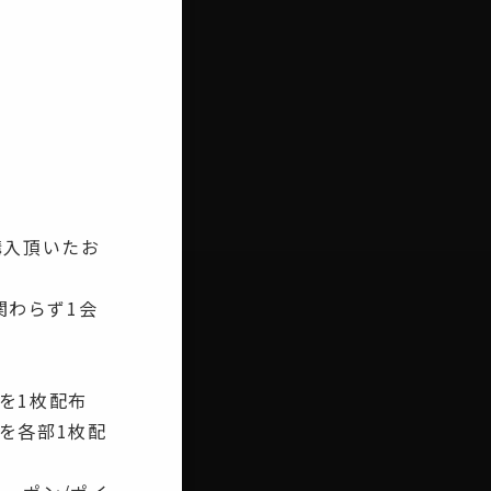
購入頂いたお
関わらず1会
を1枚配布
を各部1枚配