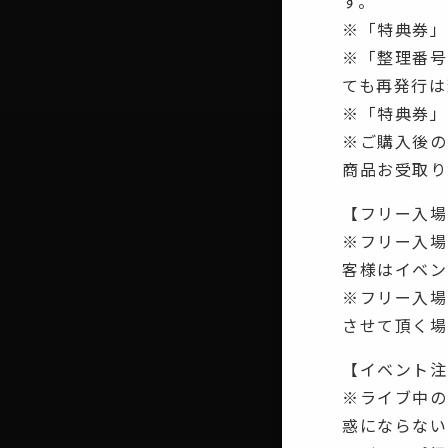
す。
※「特典券」
※「整理番号
ても再発行は
※「特典券」
※ご購入後の
商品お受取り
【フリー入場
※フリー入場
客様はイベン
※フリー入場
させて頂く場
【イベント注
※ライブ中の
惑にならない