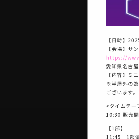
【日時】2025
【会場】サン
https://www
愛知県名古屋
【内容】ミニ
※半屋外の為
ございます。
<タイムテー
10:30 販売
【1部】
11:45 1