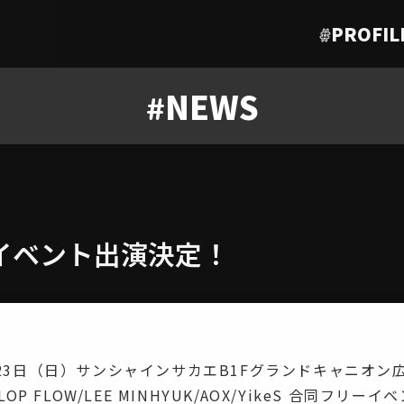
#
PROFIL
#
NEWS
イベント出演決定！
1月23日（日）サンシャインサカエB1Fグランドキャニオン
/FLOP FLOW/LEE MINHYUK/AOX/YikeS 合同フリ