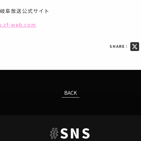
岐阜放送公式サイト
w.zf-web.com
SHARE：
X
BACK
#
SNS