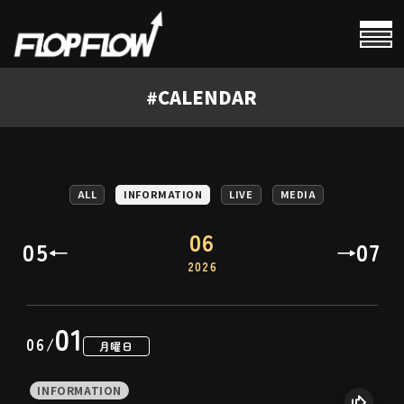
#
HOME
#
CALENDAR
#
PROFILE
#
CALENDAR
ALL
INFORMATION
LIVE
MEDIA
#
NEWS
06
05
07
←
→
2026
#
VIDEOS
01
06/
月曜日
INFORMATION